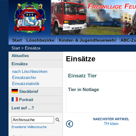
Freiwillige Feuerwehr der Kreisstadt Saarlouis -
Start
Löschbezirke
Kinder- & Jugendfeuerwehr
ABC-Z
Start
>
Einsätze
Aktuelles
Einsätze
Einsätze
nach Löschbezirken
Einsatz Tier
Einsatzarchiv
Einsatzstatistik
Tier in Notlage
Steckbrief
Portrait
Lust auf ...?
NAECHSTER ARTIKEL
TH klein
Erweiterte Volltextsuche