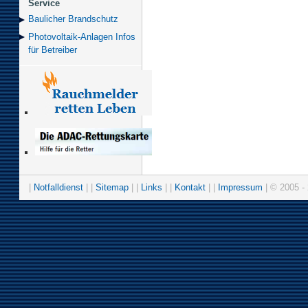
Service
Baulicher Brand­schutz
Photovoltaik-Anlagen Infos
für Betreiber
|
Notfalldienst
| |
Sitemap
| |
Links
| |
Kontakt
| |
Impressum
| © 2005 - 