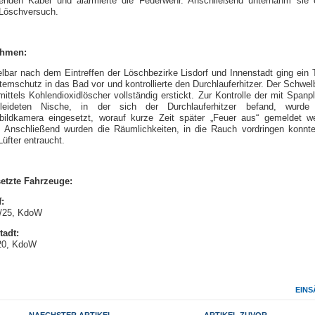
enden Kabel und alarmierte die Feuerwehr. Anschließend unternahm sie 
 Löschversuch.
hmen:
elbar nach dem Eintreffen der Löschbezirke Lisdorf und Innenstadt ging ein 
temschutz in das Bad vor und kontrollierte den Durchlauferhitzer. Der Schwel
ittels Kohlendioxidlöscher vollständig erstickt. Zur Kontrolle der mit Spanpl
leideten Nische, in der sich der Durchlauferhitzer befand, wurde
ildkamera eingesetzt, worauf kurze Zeit später „Feuer aus“ gemeldet w
. Anschließend wurden die Räumlichkeiten, in die Rauch vordringen konnte
üfter entraucht.
etzte Fahrzeuge:
:
/25, KdoW
tadt:
20, KdoW
EINS