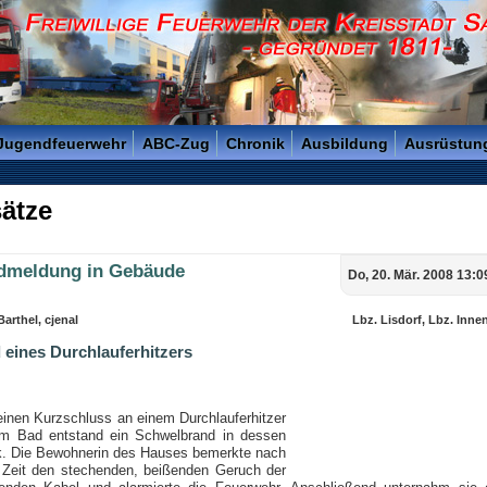
reisstadt Saarlouis - Gegründet 1811 -
 Jugendfeuerwehr
ABC-Zug
Chronik
Ausbildung
Ausrüstun
ätze
dmeldung in Gebäude
Do, 20. Mär. 2008 13:0
arthel, cjenal
Lbz. Lisdorf, Lbz. Inne
 eines Durchlauferhitzers
einen Kurzschluss an einem Durchlauferhitzer
em Bad entstand ein Schwelbrand in dessen
ik. Die Bewohnerin des Hauses bemerkte nach
r Zeit den stechenden, beißenden Geruch der