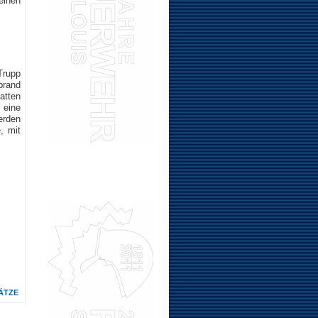
einen
Trupp
brand
atten
 eine
erden
, mit
ÄTZE