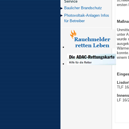
schwel
Service
ersten
Baulicher Brand­schutz
Photovoltaik-Anlagen Infos
für Betreiber
Maßna
Unmitt
unter A
wurde m
ausgek
Wärmeb
konnte
einem L
Einges
Lisdorf
TLF 16
Innens
LF 16/