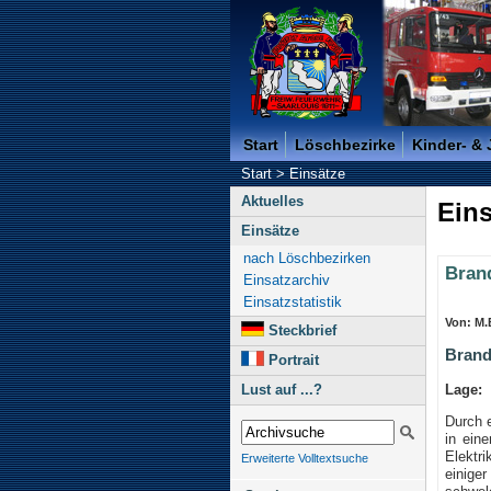
Freiwillige Feuerwehr der K
Start
Löschbezirke
Kinder- &
Start
>
Einsätze
Aktuelles
Eins
Einsätze
nach Löschbezirken
Bran
Einsatzarchiv
Einsatzstatistik
Von: M.B
Steckbrief
Brand
Portrait
Lage:
Lust auf ...?
Durch 
in ein
Elektr
Erweiterte Volltextsuche
einige