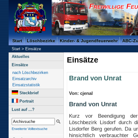
Freiwillige Feuerwehr der Kreisstadt Saarlouis -
Start
Löschbezirke
Kinder- & Jugendfeuerwehr
ABC-Z
Start
>
Einsätze
Aktuelles
Einsätze
Einsätze
nach Löschbezirken
Brand von Unrat
Einsatzarchiv
Einsatzstatistik
Steckbrief
Von: cjenal
Portrait
Brand von Unrat
Lust auf ...?
Kurz vor Beendigung de
Löschbezirk Lisdorf durch 
Lisdorfer Berg gerufen. Da un
Erweiterte Volltextsuche
hinsichtlich verbrauchter G