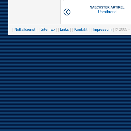
NAECHSTER ARTIKEL
Unratbrand
|
Notfalldienst
| |
Sitemap
| |
Links
| |
Kontakt
| |
Impressum
| © 2005 - 