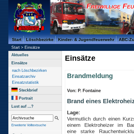
Freiwillige Feuerwehr der Kreisstadt Saarlouis -
Start
Löschbezirke
Kinder- & Jugendfeuerwehr
ABC-Z
Start
>
Einsätze
Aktuelles
Einsätze
Einsätze
nach Löschbezirken
Brandmeldung
Einsatzarchiv
Einsatzstatistik
Steckbrief
Von: P. Fontaine
Portrait
Brand eines Elektrohei
Lust auf ...?
Lage:
Vermutlich durch einen Kurz
einem Elektroheizer im Ba
Erweiterte Volltextsuche
eine starke Rauchentwick