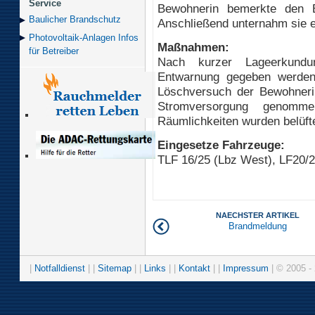
Service
Bewohnerin bemerkte den B
Baulicher Brand­schutz
Anschließend unternahm sie e
Photovoltaik-Anlagen Infos
Maßnahmen:
für Betreiber
Nach kurzer Lageerkund
Entwarnung gegeben werden
Löschversuch der Bewohneri
Stromversorgung genomm
Räumlichkeiten wurden belüfte
Eingesetze Fahrzeuge:
TLF 16/25 (Lbz West), LF20/2
NAECHSTER ARTIKEL
Brandmeldung
|
Notfalldienst
| |
Sitemap
| |
Links
| |
Kontakt
| |
Impressum
| © 2005 - 