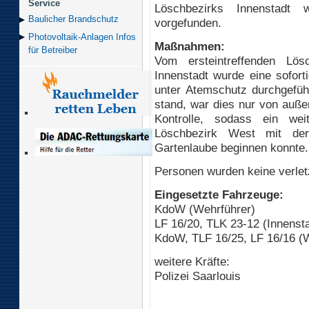
Service
Löschbezirks Innenstadt 
Baulicher Brand­schutz
vorgefunden.
Photovoltaik-Anlagen Infos
Maßnahmen:
für Betreiber
Vom ersteintreffenden Lös
Innenstadt wurde eine sofor
unter Atemschutz durchgeführ
stand, war dies nur von auße
Kontrolle, sodass ein we
Löschbezirk West mit de
Gartenlaube beginnen konnte.
Personen wurden keine verlet
Eingesetzte Fahrzeuge:
KdoW (Wehrführer)
LF 16/20, TLK 23-12 (Innensta
KdoW, TLF 16/25, LF 16/16 (
weitere Kräfte:
Polizei Saarlouis