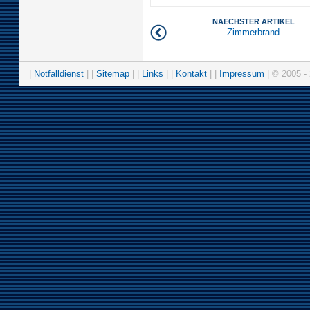
NAECHSTER ARTIKEL
Zimmerbrand
|
Notfalldienst
| |
Sitemap
| |
Links
| |
Kontakt
| |
Impressum
| © 2005 - 