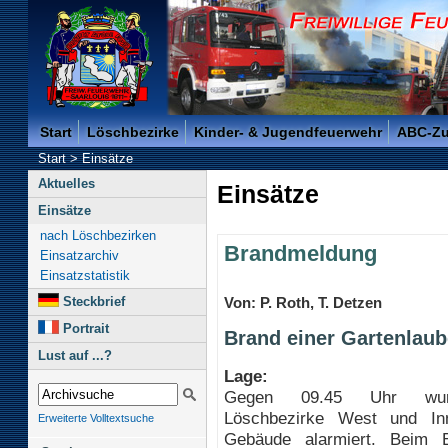
Freiwillige Feuerwehr der Kreisstadt Saarlouis -
Start
Löschbezirke
Kinder- & Jugendfeuerwehr
ABC-Z
Start
>
Einsätze
Aktuelles
Einsätze
Einsätze
nach Löschbezirken
Brandmeldung
Einsatzarchiv
Einsatzstatistik
Steckbrief
Von: P. Roth, T. Detzen
Portrait
Brand einer Gartenlaub
Lust auf ...?
Lage:
Gegen 09.45 Uhr wur
Löschbezirke West und In
Erweiterte Volltextsuche
Gebäude alarmiert. Beim E