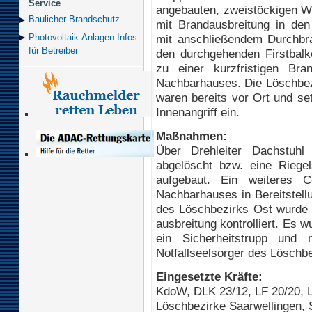
Service
angebauten, zweistöckigen 
Baulicher Brand­schutz
mit Brandausbreitung in den
mit anschließendem Durchbr
Photovoltaik-Anlagen Infos
für Betreiber
den durchgehenden Firstbal
zu einer kurzfristigen Br
Nachbarhauses. Die Löschbez
waren bereits vor Ort und s
Innenangriff ein.
Maßnahmen:
Über Drehleiter Dachstuhl
abgelöscht bzw. eine Riege
aufgebaut. Ein weiteres 
Nachbarhauses in Bereitstell
des Löschbezirks Ost wurde 
ausbreitung kontrolliert. Es
ein Sicherheitstrupp und 
Notfallseelsorger des Löschbe
Eingesetzte Kräfte:
KdoW, DLK 23/12, LF 20/20, 
Löschbezirke Saarwellingen,