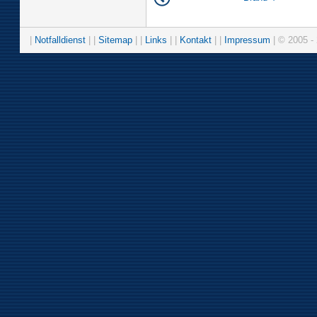
|
Notfalldienst
| |
Sitemap
| |
Links
| |
Kontakt
| |
Impressum
| © 2005 - 