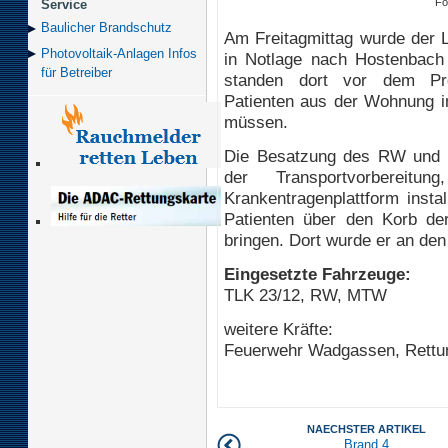
Fo
Service
Baulicher Brand­schutz
Am Freitagmittag wurde der L
Photovoltaik-Anlagen Infos
in Notlage nach Hostenbach 
für Betreiber
standen dort vor dem Pro
Patienten aus der Wohnung i
müssen.
Die Besatzung des RW und 
der Transportvorberei
Krankentragenplattform instal
Patienten über den Korb de
bringen. Dort wurde er an d
Eingesetzte Fahrzeuge:
TLK 23/12, RW, MTW
weitere Kräfte:
Feuerwehr Wadgassen, Rettung
NAECHSTER ARTIKEL
Brand 4