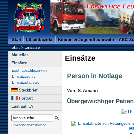
Freiwillige Feuerwehr der Kreisstadt Saarlouis -
Start
Löschbezirke
Kinder- & Jugendfeuerwehr
ABC-Z
Start
>
Einsätze
Aktuelles
Einsätze
Einsätze
nach Löschbezirken
Person in Notlage
Einsatzarchiv
Einsatzstatistik
Steckbrief
Von: S. Amann
Portrait
Übergewichtiger Patien
Lust auf ...?
Erweiterte Volltextsuche