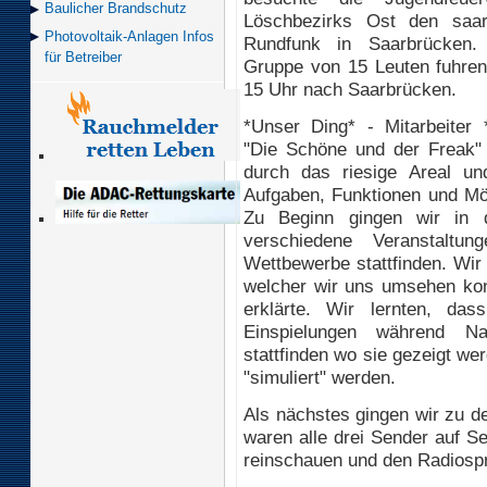
Baulicher Brand­schutz
Löschbezirks Ost den saar
Photovoltaik-Anlagen Infos
Rundfunk in Saarbrücken.
für Betreiber
Gruppe von 15 Leuten fuhren
15 Uhr nach Saarbrücken.
*Unser Ding* - Mitarbeiter 
"Die Schöne und der Freak" 
durch das riesige Areal un
Aufgaben, Funktionen und Mö
Zu Beginn gingen wir in 
verschiedene Veranstaltu
Wettbewerbe stattfinden. Wir 
welcher wir uns umsehen ko
erklärte. Wir lernten, da
Einspielungen während Na
stattfinden wo sie gezeigt we
"simuliert" werden.
Als nächstes gingen wir zu d
waren alle drei Sender auf S
reinschauen und den Radiospr