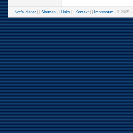
|
Notfalldienst
| |
Sitemap
| |
Links
| |
Kontakt
| |
Impressum
| © 2005 - 