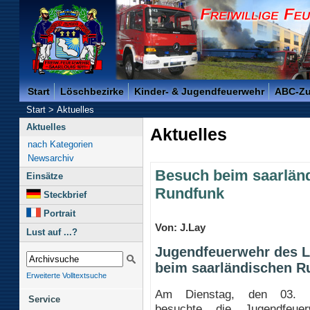
Freiwillige Feuerwehr der Kreisstadt Saarlouis -
Start
Löschbezirke
Kinder- & Jugendfeuerwehr
ABC-Z
Start
>
Aktuelles
Aktuelles
Aktuelles
nach Kategorien
Newsarchiv
Besuch beim saarlän
Einsätze
Rundfunk
Steckbrief
Portrait
Von: J.Lay
Lust auf ...?
Jugendfeuerwehr des L
beim saarländischen R
Erweiterte Volltextsuche
Am Dienstag, den 03. J
Service
besuchte die Jugendfeue