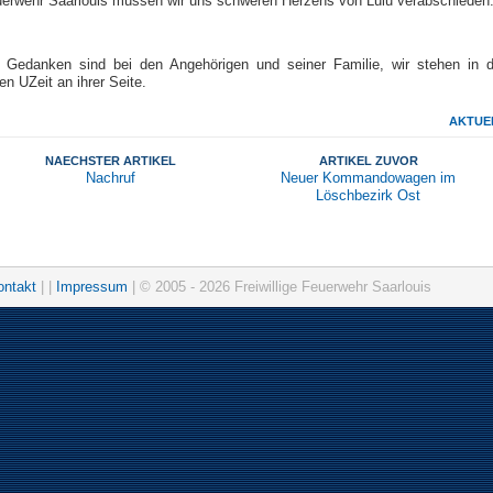
uerwehr Saarlouis müssen wir uns schweren Herzens von Lulu verabschieden
 Gedanken sind bei den Angehörigen und seiner Familie, wir stehen in d
n UZeit an ihrer Seite.
AKTUE
NAECHSTER ARTIKEL
ARTIKEL ZUVOR
Nachruf
Neuer Kommandowagen im
Löschbezirk Ost
ontakt
| |
Impressum
| © 2005 - 2026 Freiwillige Feuerwehr Saarlouis