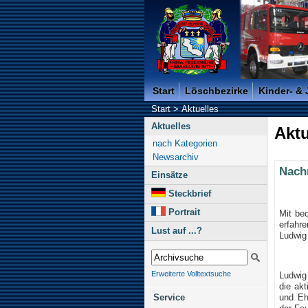
Freiwillige Feuerwehr der K
Start
Löschbezirke
Kinder- &
Start
>
Aktuelles
Aktuelles
Aktu
nach Kategorien
Newsarchiv
Nach
Einsätze
Steckbrief
Portrait
Mit be
erfahr
Lust auf ...?
Ludwig 
Erweiterte Volltextsuche
Ludwig
die ak
und Eh
Service