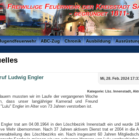
reisstadt Saarlouis - Gegründet 1811 -
 Jugendfeuerwehr
ABC-Zug
Chronik
Ausbildung
Ausrüstun
elles
ruf Ludwig Engler
Mi, 28. Feb. 2024 17:3
Kategorie: Lbz. Innenstadt, Akt
dauern mussten wir im Laufe der vergangenen Woche
en, dass unser langjähriger Kamerad und Freund
"Lulu" Engler im Alter von 73 Jahren verstorben ist.
 Engler trat am 04.08.1964 in den Löschbezirk Innenstadt ein und wurde 19
tive Wehr übernommen. Nach 37 Jahren aktivem Dienst trat er 2004 in die Al
renabteilung des Löschbezirks ein. Nach insgesamt 60 Jahren Mitgliedscha