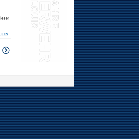
.
ieser
LLES