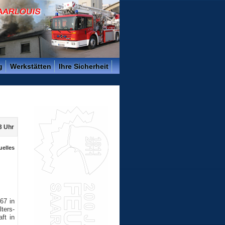
g
Werkstätten
Ihre Sicherheit
3 Uhr
uelles
67 in
ters-
ft in