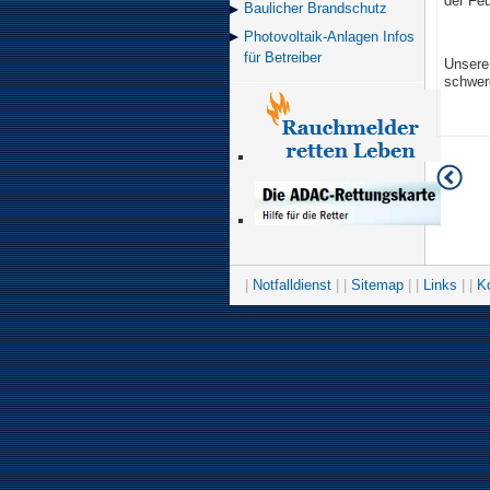
der Fe
Baulicher Brand­schutz
Photovoltaik-Anlagen Infos
für Betreiber
Unsere
schwere
|
Notfalldienst
| |
Sitemap
| |
Links
| |
K