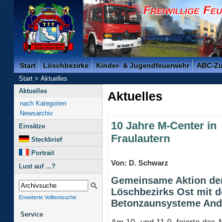
Freiwillige Feuerwehr der Kreisstadt Saarlouis -
Start
Löschbezirke
Kinder- & Jugendfeuerwehr
ABC-Z
Start
>
Aktuelles
Aktuelles
Aktuelles
nach Kategorien
Newsarchiv
10 Jahre M-Center in
Einsätze
Fraulautern
Steckbrief
Portrait
Von: D. Schwarz
Lust auf ...?
Gemeinsame Aktion de
Löschbezirks Ost mit
Erweiterte Volltextsuche
Betonzaunsysteme And
Service
Am 10. und 11.9. feierte das 