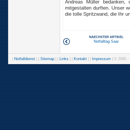
Andreas Müller bedanken, 
mitgestalten durften. Unser w
die tolle Spritzwand, die Ihr 
NAECHSTER ARTIKEL
Notfalltag Saar
|
Notfalldienst
| |
Sitemap
| |
Links
| |
Kontakt
| |
Impressum
| © 2005 - 