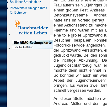
Baulicher Brand­schutz
Fraulautern sein 10jähriges J
Photovoltaik-Anlagen Infos
einem großen Fest. Andreas 
für Betreiber
Betonzaunsysteme Andrea
hatte uns im Vorfeld gefragt
einen Aktionsstand zu machen
Flamme und waren mit an Bo
eine tolle große Spritzwand f
Besucher bespaßen konnten
Fotodruckservice angeboten,
der Spritzwand versuchten, e
gedruckt wurde. Bei den som
die richtige Abkühlung. D
Jugendlöschfahrzeug war e
möchte denn nicht einmal in 
So konnten wir auch ein weni
Arbeit der Jugendfeuerwehr
bringen. Es waren zwei fant
schnell vergessen werden.
An dieser Stelle möchten wi
Andreas Müller und dem g