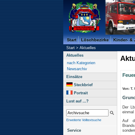
Freiwillige Feuerwehr der K
Start
Löschbezirke
Kinder- &
Start
>
Aktuelles
Aktuelles
Aktu
nach Kategorien
Newsarchiv
Feue
Einsätze
Steckbrief
Von: T.
Portrait
Grund
Lust auf ...?
Der Lb
einmal
Erweiterte Volltextsuche
Auf d
Brands
sondern
Service