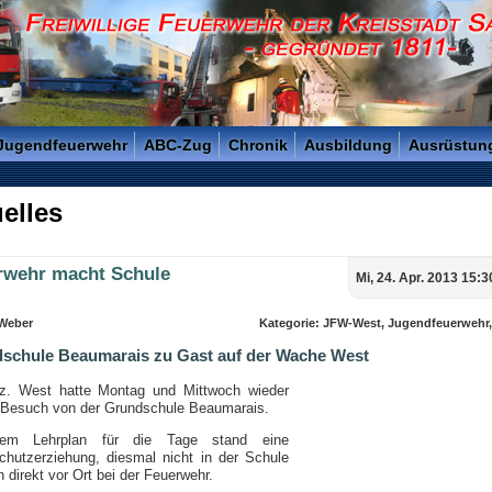
reisstadt Saarlouis - Gegründet 1811 -
 Jugendfeuerwehr
ABC-Zug
Chronik
Ausbildung
Ausrüstun
elles
rwehr macht Schule
Mi, 24. Apr. 2013 15:3
 Weber
Kategorie: JFW-West, Jugendfeuerwehr
schule Beaumarais zu Gast auf der Wache West
z. West hatte Montag und Mittwoch wieder
 Besuch von der Grundschule Beaumarais.
em Lehrplan für die Tage stand eine
chutzerziehung, diesmal nicht in der Schule
 direkt vor Ort bei der Feuerwehr.