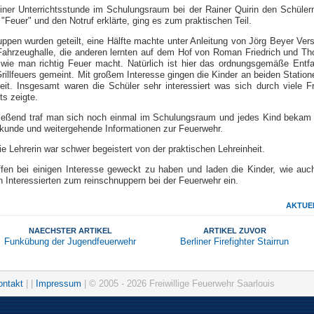
iner Unterrichtsstunde im Schulungsraum bei der Rainer Quirin den Schüler
Feuer" und den Notruf erklärte, ging es zum praktischen Teil.
uppen wurden geteilt, eine Hälfte machte unter Anleitung von Jörg Beyer Ver
 Fahrzeughalle, die anderen lernten auf dem Hof von Roman Friedrich und T
wie man richtig Feuer macht. Natürlich ist hier das ordnungsgemäße Entf
rillfeuers gemeint. Mit großem Interesse gingen die Kinder an beiden Station
beit. Insgesamt waren die Schüler sehr interessiert was sich durch viele F
its zeigte.
ießend traf man sich noch einmal im Schulungsraum und jedes Kind bekam
rkunde und weitergehende Informationen zur Feuerwehr.
e Lehrerin war schwer begeistert von der praktischen Lehreinheit.
ffen bei einigen Interesse geweckt zu haben und laden die Kinder, wie auch
 Interessierten zum reinschnuppern bei der Feuerwehr ein.
AKTUE
NAECHSTER ARTIKEL
ARTIKEL ZUVOR
Funkübung der Jugendfeuerwehr
Berliner Firefighter Stairrun
ontakt
| |
Impressum
| © 2005 - 2026 Freiwillige Feuerwehr Saarlouis