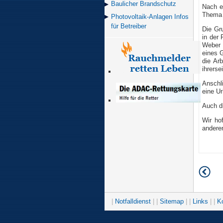
Baulicher Brand­schutz
Nach e
Thema "
Photovoltaik-Anlagen Infos
für Betreiber
Die Gr
in der
Weber 
eines G
die Ar
ihrerse
Anschl
eine U
Auch di
Wir ho
anderen
|
Notfalldienst
| |
Sitemap
| |
Links
| |
K