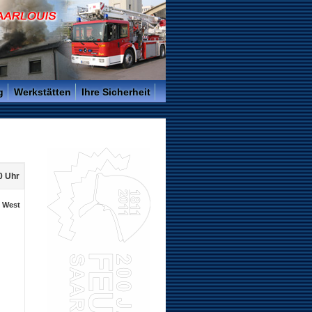
g
Werkstätten
Ihre Sicherheit
0 Uhr
, West