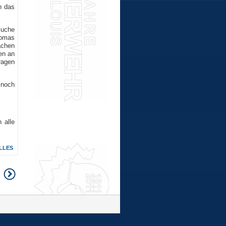
n das
suche
homas
achen
en an
ragen
 noch
 alle
LLES