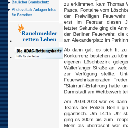
Baulicher Brand­schutz
zu erklimmen, kam Thomas 
Pascal Fontaine vom Löschb
Photovoltaik-Anlagen Infos
für Betreiber
der Freiwilligen Feuerwehr
erst im Februar diesen J
letzter Sekunde ging die Anm
der Berliner Feuerwehr, die 
am Alexanderplatz im ParkInn-
Ab dann galt es sich fit zu
Konkurrenz bestehen zu könne
eigenen Löschbezirk geleg
Wallerfanger Straße an, wel
zur Verfügung stellte. Un
Feuerwehrkameraden Freder
"Stairrun"-Erfahrung hatte 
Darmstadt am Wettbewerb tei
Am 20.04.2013 war es dann
Teams der Polizei Berlin gi
gigantisch. Um 14:15 Uhr s
ging es 300m bis zum Trepp
Mehr als überrascht war man,