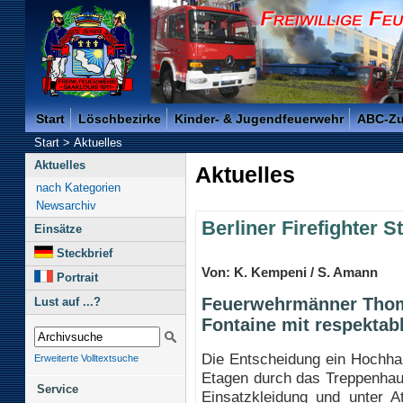
Freiwillige Feuerwehr der Kreisstadt Saarlouis -
Start
Löschbezirke
Kinder- & Jugendfeuerwehr
ABC-Z
Start
>
Aktuelles
Aktuelles
Aktuelles
nach Kategorien
Newsarchiv
Berliner Firefighter S
Einsätze
Steckbrief
Von: K. Kempeni / S. Amann
Portrait
Feuerwehrmänner Thom
Lust auf ...?
Fontaine mit respektab
Die Entscheidung ein Hochha
Erweiterte Volltextsuche
Etagen durch das Treppenhaus
Service
Einsatzkleidung und unter 