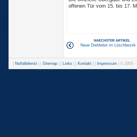
offenen Tür vom 15. bis 17. Ma
NAECHSTER ARTIKEL
Neue Drehleiter im Löschbezirk
|
Notfalldienst
| |
Sitemap
| |
Links
| |
Kontakt
| |
Impressum
| © 2005 - 