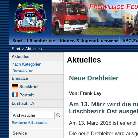
Freiwillige Feuerwehr der Kreisstadt Saarlouis -
Start
Löschbezirke
Kinder- & Jugendfeuerwehr
ABC-Z
Start
>
Aktuelles
Aktuelles
Aktuelles
nach Kategorien
Newsarchiv
Neue Drehleiter
Einsätze
Steckbrief
Von: Frank Lay
Portrait
Am 13. März wird die ne
Lust auf ...?
Löschbezirk Ost ausgel
Am 13. März 2015 ist es endli
Erweiterte Volltextsuche
Die neue Drehleiter wird ausge
Service