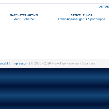
AKTUE
NAECHSTER ARTIKEL
ARTIKEL ZUVOR
Mehr Sicherheit
Traniningsanzüge für Sportgruppe
ontakt
| |
Impressum
| © 2005 - 2026 Freiwillige Feuerwehr Saarlouis