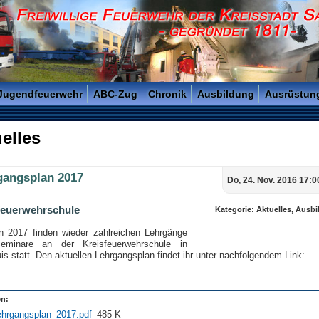
reisstadt Saarlouis - Gegründet 1811 -
 Jugendfeuerwehr
ABC-Zug
Chronik
Ausbildung
Ausrüstun
elles
gangsplan 2017
Do, 24. Nov. 2016 17:0
feuerwehrschule
Kategorie: Aktuelles, Ausb
n 2017 finden wieder zahlreichen Lehrgänge
eminare an der Kreisfeuerwehrschule in
is statt. Den aktuellen Lehrgangsplan findet ihr unter nachfolgendem Link:
en:
ehrgangsplan_2017.pdf
485 K