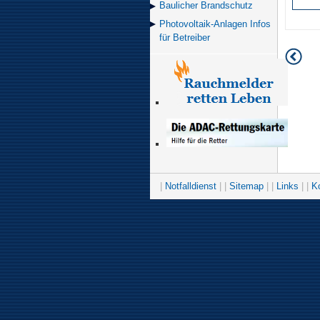
Baulicher Brand­schutz
Photovoltaik-Anlagen Infos
für Betreiber
|
Notfalldienst
| |
Sitemap
| |
Links
| |
K