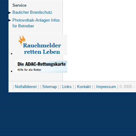
Service
Baulicher Brand­schutz
Photovoltaik-Anlagen Infos
für Betreiber
|
Notfalldienst
| |
Sitemap
| |
Links
| |
Kontakt
| |
Impressum
| © 2005 - 