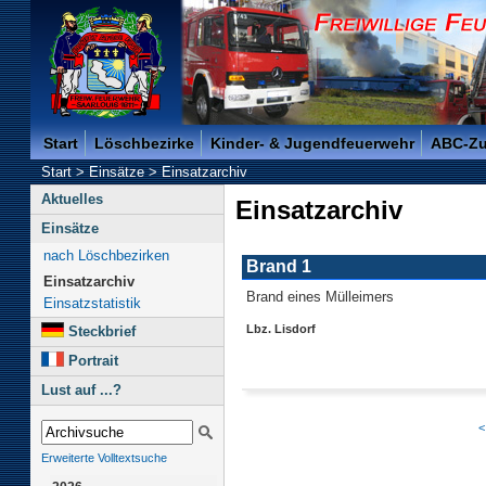
Freiwillige Feuerwehr der Kreisstadt Saarlouis -
Start
Löschbezirke
Kinder- & Jugendfeuerwehr
ABC-Z
Start
>
Einsätze
>
Einsatzarchiv
Aktuelles
Einsatzarchiv
Einsätze
nach Löschbezirken
Brand 1
Einsatzarchiv
Brand eines Mülleimers
Einsatzstatistik
Lbz. Lisdorf
Steckbrief
Portrait
Lust auf ...?
<
Erweiterte Volltextsuche