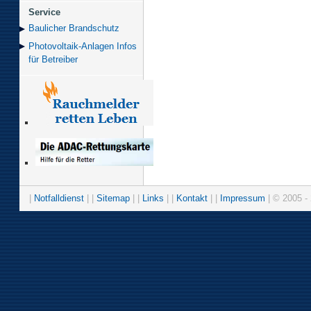
Service
Baulicher Brand­schutz
Photovoltaik-Anlagen Infos
für Betreiber
|
Notfalldienst
| |
Sitemap
| |
Links
| |
Kontakt
| |
Impressum
| © 2005 - 