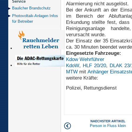
Service
Alarmierung nicht ausgelöst.
Baulicher Brand­schutz
Bei der Ankunft an der Einsa
im Bereich der Abluftanla
Photovoltaik-Anlagen Infos
Erkundung stellte fest, dass
für Betreiber
Reinigungsanlage handelt
verursacht wurde.
Der Einsatz der 35 Einsatzkr
ca. 30 Minuten beendet werde
Eingesetzte Fahrzeuge:
Kdow Wehrführer
KdoW
,
HLF 20/20
,
DLAK 23/
MTW
mit
Anhänger Einsatzst
weitere Kräfte:
Polizei, Rettungsdienst
NAECHSTER ARTIKEL
Person in Fluss klein