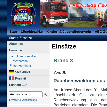
Freiwillige Feuerwehr der Kreisstadt Saarlouis -
Start
Löschbezirke
Kinder- & Jugendfeuerwehr
ABC-Z
Start
>
Einsätze
Aktuelles
Einsätze
Einsätze
nach Löschbezirken
Brand 3
Einsatzarchiv
Einsatzstatistik
Steckbrief
Von: JL
Portrait
Rauchentwicklung aus D
Lust auf ...?
Am frühen Abend des 01. Mai
Löschbezirk Ost zu einer
Rauchentwicklung aus dem
Erweiterte Volltextsuche
Betriebes alarmiert. Die Bra