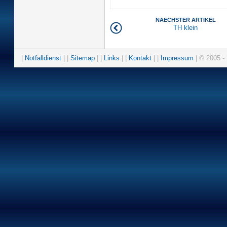
NAECHSTER ARTIKEL
TH klein
|
Notfalldienst
| |
Sitemap
| |
Links
| |
Kontakt
| |
Impressum
| © 2005 - 