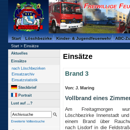
Freiwillige Feuerwehr der Kreisstadt Saarlouis -
Start
Löschbezirke
Kinder- & Jugendfeuerwehr
ABC-Z
Start
>
Einsätze
Aktuelles
Einsätze
Einsätze
nach Löschbezirken
Brand 3
Einsatzarchiv
Einsatzstatistik
Steckbrief
Von: J. Maring
Portrait
Vollbrand eines Zimmer
Lust auf ...?
Am Freitagmorgen wu
Löschbezirke Innenstadt und
einem Brand über Rauchw
Erweiterte Volltextsuche
nach Lisdorf in die Feldstraß