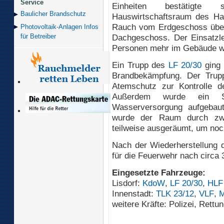
Service
Einheiten bestätigte
Baulicher Brand­schutz
Hauswirtschaftsraum des Ha
Rauch vom Erdgeschoss über
Photovoltaik-Anlagen Infos
Dachgeschoss. Der Einsatzle
für Betreiber
Personen mehr im Gebäude w
Ein Trupp des
LF 20/30
ging 
Brandbekämpfung. Der Tru
Atemschutz zur Kontrolle d
Außerdem wurde ein Sic
Wasserversorgung aufgebaut
wurde der Raum durch zwe
teilweise ausgeräumt, um noc
Nach der Wiederherstellung d
für die Feuerwehr nach circa 
Eingesetzte Fahrzeuge:
Lisdorf:
KdoW
,
LF 20/30
,
HLF
Innenstadt:
TLK 23/12
,
VLF
,
weitere Kräfte: Polizei, Rettu