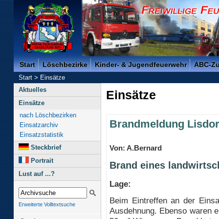
Freiwillige Feuerwehr der Kreisstadt Saarlouis -
Start
Löschbezirke
Kinder- & Jugendfeuerwehr
ABC-Z
Start
>
Einsätze
Aktuelles
Einsätze
Einsätze
nach Löschbezirken
Brandmeldung Lisdor
Einsatzarchiv
Einsatzstatistik
Steckbrief
Von: A.Bernard
Portrait
Brand eines landwirtsc
Lust auf ...?
Lage:
Beim Eintreffen an der Einsa
Erweiterte Volltextsuche
Ausdehnung. Ebenso waren ein