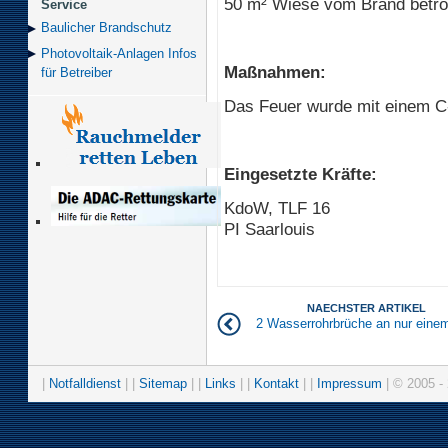
50 m² Wiese vom Brand betro
Service
Baulicher Brand­schutz
Photovoltaik-Anlagen Infos
Maßnahmen:
für Betreiber
Das Feuer wurde mit einem C
Eingesetzte Kräfte:
KdoW, TLF 16
PI Saarlouis
NAECHSTER ARTIKEL
2 Wasserrohrbrüche an nur eine
|
Notfalldienst
| |
Sitemap
| |
Links
| |
Kontakt
| |
Impressum
| © 2005 - 