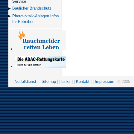
Service
Baulicher Brand­schutz
Photovoltaik-Anlagen Infos
für Betreiber
|
Notfalldienst
| |
Sitemap
| |
Links
| |
Kontakt
| |
Impressum
| © 2005 - 