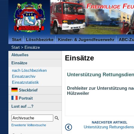
Freiwillige Feuerwehr der Kreisstadt Saarlouis -
Start
Löschbezirke
Kinder- & Jugendfeuerwehr
ABC-Z
Start
>
Einsätze
Aktuelles
Einsätze
Einsätze
nach Löschbezirken
Unterstützung Rettungsdien
Einsatzarchiv
Einsatzstatistik
Drehleiter zur Unterstützung n
Steckbrief
Hülzweiler
Portrait
Lust auf ...?
NAECHSTER ARTIKEL
Erweiterte Volltextsuche
Unterstützung Rettungsdiens