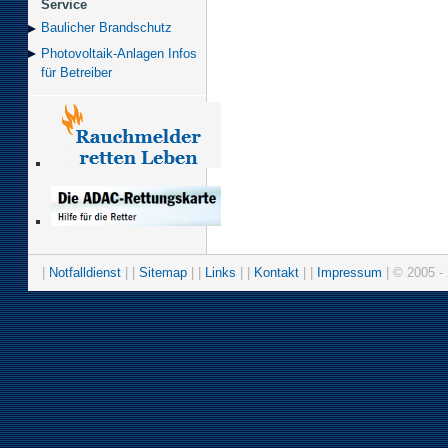
Service
Baulicher Brand­schutz
Photovoltaik-Anlagen Infos
für Betreiber
|
Notfalldienst
| |
Sitemap
| |
Links
| |
Kontakt
| |
Impressum
| © 2005 - 