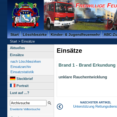
Freiwillige Feuerwehr der Kreisstadt Saarlouis -
Start
Löschbezirke
Kinder- & Jugendfeuerwehr
ABC-Z
Start
>
Einsätze
Aktuelles
Einsätze
Einsätze
nach Löschbezirken
Brand 1 - Brand Erkundung
Einsatzarchiv
Einsatzstatistik
unklare Rauchentwicklung
Steckbrief
Portrait
Lust auf ...?
NAECHSTER ARTIKEL
Unterstützung Rettungsdiens
Erweiterte Volltextsuche