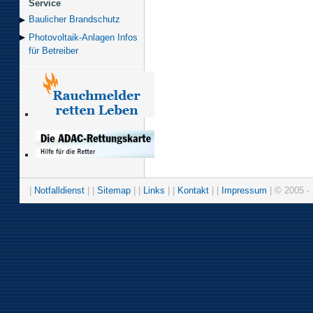
Service
Baulicher Brand­schutz
Photovoltaik-Anlagen Infos
für Betreiber
|
Notfalldienst
| |
Sitemap
| |
Links
| |
Kontakt
| |
Impressum
| © 2005 - 