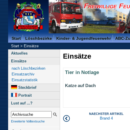
Freiwillige Feuerwehr der Kreisstadt Saarlouis -
Start
Löschbezirke
Kinder- & Jugendfeuerwehr
ABC-Z
Start
>
Einsätze
Aktuelles
Einsätze
Einsätze
nach Löschbezirken
Tier in Notlage
Einsatzarchiv
Einsatzstatistik
Katze auf Dach
Steckbrief
Portrait
Lust auf ...?
NAECHSTER ARTIKEL
Brand 4
Erweiterte Volltextsuche