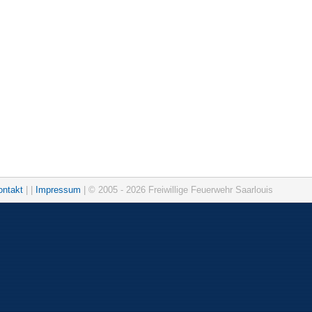
ontakt
| |
Impressum
| © 2005 - 2026 Freiwillige Feuerwehr Saarlouis