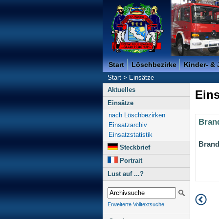
Freiwillige Feuerwehr der K
Start
Löschbezirke
Kinder- &
Start
>
Einsätze
Aktuelles
Eins
Einsätze
nach Löschbezirken
Bran
Einsatzarchiv
Einsatzstatistik
Brand
Steckbrief
Portrait
Lust auf ...?
Erweiterte Volltextsuche