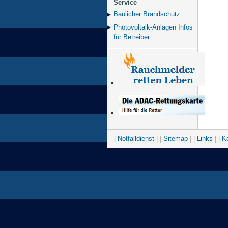
Service
Baulicher Brand­schutz
Photovoltaik-Anlagen Infos
für Betreiber
|
Notfalldienst
| |
Sitemap
| |
Links
| |
K