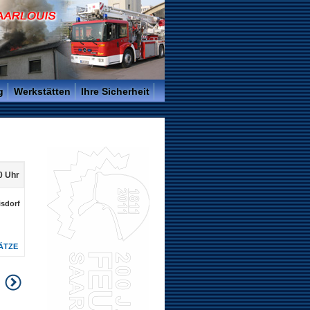
g
Werkstätten
Ihre Sicherheit
0 Uhr
isdorf
ÄTZE