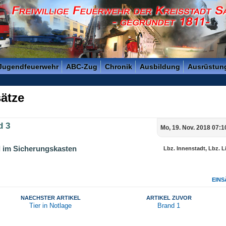
reisstadt Saarlouis - Gegründet 1811 -
 Jugendfeuerwehr
ABC-Zug
Chronik
Ausbildung
Ausrüstun
ätze
d 3
Mo, 19. Nov. 2018 07:1
 im Sicherungskasten
Lbz. Innenstadt, Lbz. L
EINS
NAECHSTER ARTIKEL
ARTIKEL ZUVOR
Tier in Notlage
Brand 1