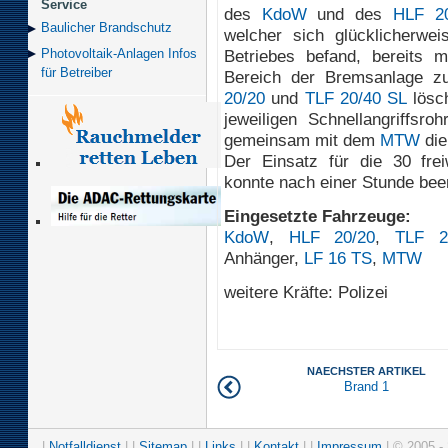
Service
des
KdoW
und des
HLF 20
Baulicher Brand­schutz
welcher sich glücklicherwe
Betriebes befand, bereits 
Photovoltaik-Anlagen Infos
für Betreiber
Bereich der Bremsanlage z
20/20
und
TLF 20/40 SL
lösch
jeweiligen Schnellangriffs
gemeinsam mit dem
MTW
die
Der Einsatz für die 30 frei
konnte nach einer Stunde bee
Eingesetzte Fahrzeuge:
KdoW
,
HLF 20/20
,
TLF 2
Anhänger,
LF 16 TS
,
MTW
weitere Kräfte: Polizei
NAECHSTER ARTIKEL
Brand 1
|
Notfalldienst
| |
Sitemap
| |
Links
| |
Kontakt
| |
Impressum
| © 2005 - 