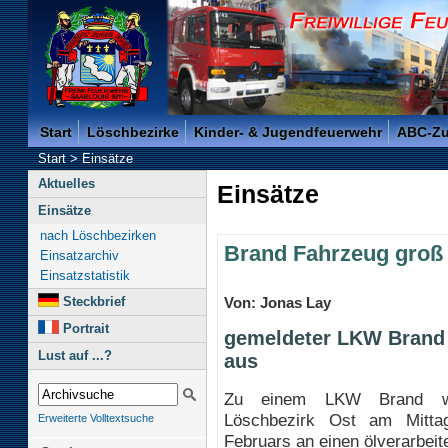
Freiwillige Feuerwehr der Kreisstadt Saarlouis -
Start
Löschbezirke
Kinder- & Jugendfeuerwehr
ABC-Z
Start
>
Einsätze
Aktuelles
Einsätze
Einsätze
nach Löschbezirken
Brand Fahrzeug groß
Einsatzarchiv
Einsatzstatistik
Steckbrief
Von: Jonas Lay
Portrait
gemeldeter LKW Brand i
Lust auf ...?
aus
Zu einem LKW Brand w
Löschbezirk Ost am Mitta
Erweiterte Volltextsuche
Februars an einen ölverarbeit