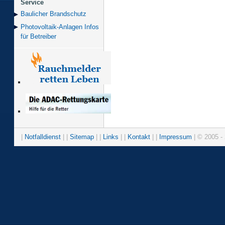
Service
Baulicher Brand­schutz
Photovoltaik-Anlagen Infos
für Betreiber
|
Notfalldienst
| |
Sitemap
| |
Links
| |
Kontakt
| |
Impressum
| © 2005 - 