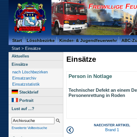
Freiwillige Feuerwehr der Kreisstadt Saarlouis -
Start
Löschbezirke
Kinder- & Jugendfeuerwehr
ABC-Z
Start
>
Einsätze
Aktuelles
Einsätze
Einsätze
nach Löschbezirken
Person in Notlage
Einsatzarchiv
Einsatzstatistik
Technischer Defekt an einem Dec
Steckbrief
Personenrettung in Roden
Portrait
Lust auf ...?
NAECHSTER ARTIKEL
Erweiterte Volltextsuche
Brand 1