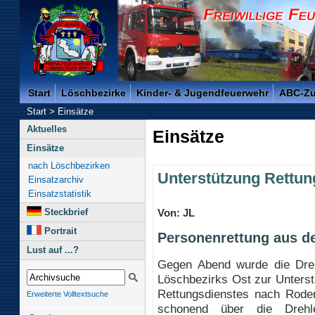
Freiwillige Feuerwehr der Kreisstadt Saarlouis -
Start
Löschbezirke
Kinder- & Jugendfeuerwehr
ABC-Z
Start
>
Einsätze
Aktuelles
Einsätze
Einsätze
nach Löschbezirken
Unterstützung Rettun
Einsatzarchiv
Einsatzstatistik
Steckbrief
Von: JL
Portrait
Personenrettung aus d
Lust auf ...?
Gegen Abend wurde die Dreh
Löschbezirks Ost zur Unters
Rettungsdienstes nach Roden
Erweiterte Volltextsuche
schonend über die Drehle