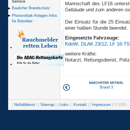
Service
Mannschaft des LF16 unterst
Baulicher Brand­schutz
Gebäude und zum anderen sich
Photovoltaik-Anlagen Infos
Der Einsatz für die 25 Einsa
für Betreiber
einer halben Stunde beendet.
Eingesetzte Fahrzeuge:
KdoW
,
DLAK 23/12
,
LF 16-TS
weitere Kräfte:
Notarzt, Rettungsdienst, Poliz
NAECHSTER ARTIKEL
Brand 3
|
Notfalldienst
| |
Sitemap
| |
Links
| |
Kontakt
| |
Impressum
| © 2005 - 