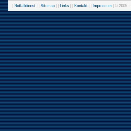
|
Notfalldienst
| |
Sitemap
| |
Links
| |
Kontakt
| |
Impressum
| © 2005 - 