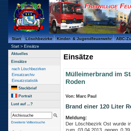
Freiwillige Feuerwehr der Kreisstadt Saarlouis -
Start
Löschbezirke
Kinder- & Jugendfeuerwehr
ABC-Z
Start
>
Einsätze
Aktuelles
Einsätze
Einsätze
nach Löschbezirken
Mülleimerbrand im Sta
Einsatzarchiv
Roden
Einsatzstatistik
Steckbrief
Von: Marc Paul
Portrait
Lust auf ...?
Brand einer 120 Liter 
Meldung:
Erweiterte Volltextsuche
Der Löschbezirk Ost wurde i
zum 03.04.2013 gegen 0.39