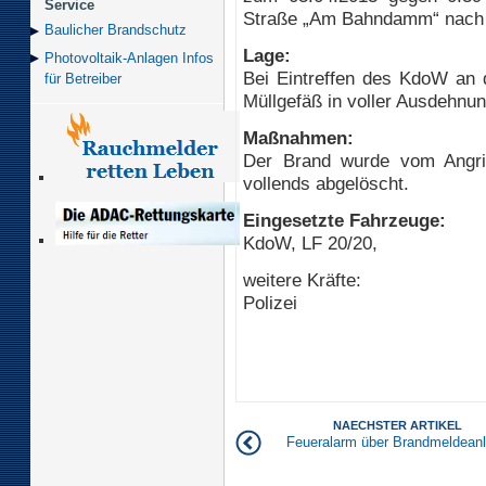
Service
Straße „Am Bahndamm“ nach 
Baulicher Brand­schutz
Lage:
Photovoltaik-Anlagen Infos
Bei Eintreffen des KdoW an d
für Betreiber
Müllgefäß in voller Ausdehnu
Maßnahmen:
Der Brand wurde vom Angrif
vollends abgelöscht.
Eingesetzte Fahrzeuge:
KdoW, LF 20/20,
weitere Kräfte:
Polizei
NAECHSTER ARTIKEL
Feueralarm über Brandmeldean