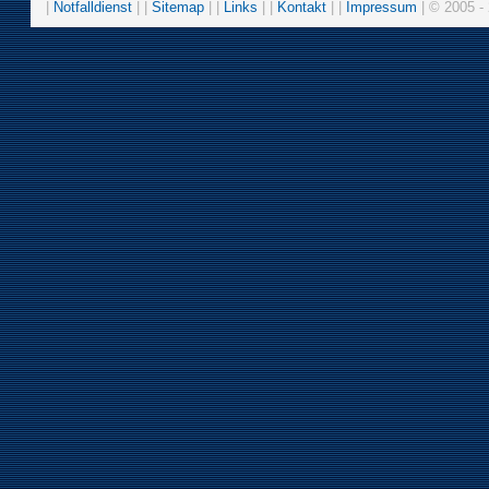
|
Notfalldienst
| |
Sitemap
| |
Links
| |
Kontakt
| |
Impressum
| © 2005 - 