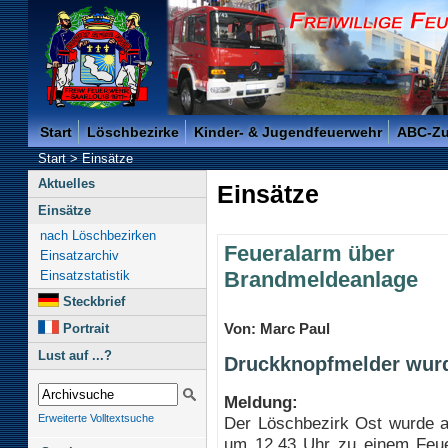
Freiwillige Feuerwehr der Kreisstadt Saarlouis -
Start
Löschbezirke
Kinder- & Jugendfeuerwehr
ABC-Z
Start
>
Einsätze
Aktuelles
Einsätze
Einsätze
nach Löschbezirken
Feueralarm über
Einsatzarchiv
Brandmeldeanlage
Einsatzstatistik
Steckbrief
Von: Marc Paul
Portrait
Lust auf ...?
Druckknopfmelder wurd
Meldung:
Erweiterte Volltextsuche
Der Löschbezirk Ost wurde 
um 12.43 Uhr zu einem Feue