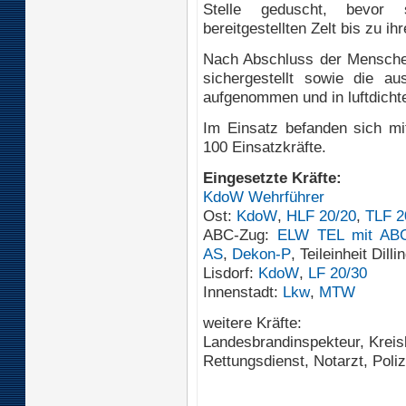
Stelle geduscht, bevor
bereitgestellten Zelt bis zu i
Nach Abschluss der Menschen
sichergestellt sowie die aus
aufgenommen und in luftdichte
Im Einsatz befanden sich mit
100 Einsatzkräfte.
Eingesetzte Kräfte:
KdoW Wehrführer
Ost:
KdoW
,
HLF 20/20
,
TLF 2
ABC-Zug:
ELW TEL mit ABC-
AS
,
Dekon-P
, Teileinheit Dil
Lisdorf:
KdoW
,
LF 20/30
Innenstadt:
Lkw
,
MTW
weitere Kräfte:
Landesbrandinspekteur, Kreis
Rettungsdienst, Notarzt, Poliz