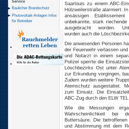
Service
Saarlouis zu einem ABC-Eins
Baulicher Brand­schutz
Hülzweilerstraße alarmiert. In
ansässigen Etablissement
Photovoltaik-Anlagen Infos
unbekannte, stark riechende 
für Betreiber
ausgebracht worden. Unte
wurden auch die Löschbezirke 
Die anwesenden Personen hatt
der Feuerwehr verlassen und
und Notarzt in einem separa
Polizei sperrte die Einsatzs
Löschbezirks Ost unter Ate
zur Erkundung vorgingen, bau
Zudem wurden weitere Trupp
Atemschutz ausgestattet. 
zum Einsatz. Die Einsatzl
ABC-Zug durch den ELW TEL u
Wie die Messungen erga
Wahrscheinlichkeit bei 
Buttersäure. Die betroffene
und Abstimmung mit dem Re