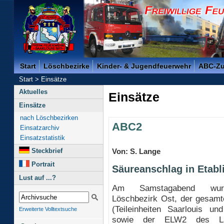
Freiwillige Feuerwehr der Kreisstadt Saarlouis -
Start
Löschbezirke
Kinder- & Jugendfeuerwehr
ABC-Z
Start
>
Einsätze
Aktuelles
Einsätze
Einsätze
nach Löschbezirken
ABC2
Einsatzarchiv
Einsatzstatistik
Steckbrief
Von: S. Lange
Portrait
Säureanschlag in Etab
Lust auf ...?
Am Samstagabend wur
Löschbezirk Ost, der gesam
(Teileinheiten Saarlouis und
Erweiterte Volltextsuche
sowie der ELW2 des Lan