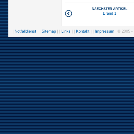
NAECHSTER ARTIKEL
Brand 1
|
Notfalldienst
| |
Sitemap
| |
Links
| |
Kontakt
| |
Impressum
| © 2005 - 