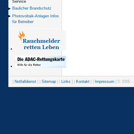
Service
Baulicher Brand­schutz
Photovoltaik-Anlagen Infos
für Betreiber
|
Notfalldienst
| |
Sitemap
| |
Links
| |
Kontakt
| |
Impressum
| © 2005 - 