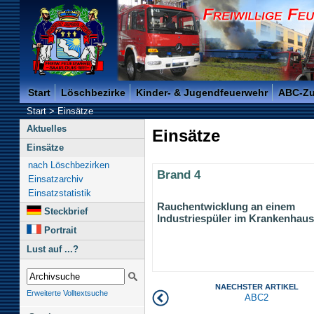
Freiwillige Feuerwehr der Kreisstadt Saarlouis -
Start
Löschbezirke
Kinder- & Jugendfeuerwehr
ABC-Z
Start
>
Einsätze
Aktuelles
Einsätze
Einsätze
nach Löschbezirken
Brand 4
Einsatzarchiv
Einsatzstatistik
Rauchentwicklung an einem
Steckbrief
Industriespüler im Krankenhaus
Portrait
Lust auf ...?
NAECHSTER ARTIKEL
Erweiterte Volltextsuche
ABC2