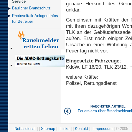
Service
genaue Herkunft des Geruc
Baulicher Brand­schutz
unklar.
Photovoltaik-Anlagen Infos
Gemeinsam mit Kräften der P
für Betreiber
mit ihren dazugehörigen Wohnu
TLK an der Gebäudefassade 
außen. Erst nach einiger Zei
Ursache in einer Wohnung a
Feuer lag nicht vor.
Eingesetzte Fahrzeuge:
KdoW, LF 16/20, TLK 23/12, 
weitere Kräfte:
Polizei, Rettungsdienst
NAECHSTER ARTIKEL
Feueralarm über Brandmeldean
|
Notfalldienst
| |
Sitemap
| |
Links
| |
Kontakt
| |
Impressum
| © 2005 - 