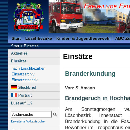
Freiwillige Feuerwehr der Kreisstadt Saarlouis -
Start
Löschbezirke
Kinder- & Jugendfeuerwehr
ABC-Z
Start
>
Einsätze
Aktuelles
Einsätze
Einsätze
nach Löschbezirken
Branderkundung
Einsatzarchiv
Einsatzstatistik
Steckbrief
Von: S. Amann
Portrait
Brandgeruch in Hochh
Lust auf ...?
Am Sonntagmorgen wu
Löschbezirk Innenstadt
Branderkundung in die Fasan
Erweiterte Volltextsuche
Bewohner im Treppenhaus ei