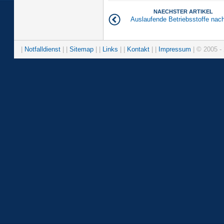
NAECHSTER ARTIKEL
Auslaufende Betriebsstoffe nac
|
Notfalldienst
| |
Sitemap
| |
Links
| |
Kontakt
| |
Impressum
| © 2005 - 