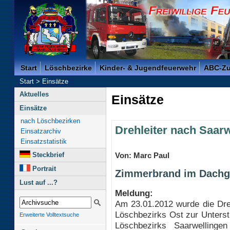
Freiwillige Feuerwehr der Kreisstadt Saarlouis -
Start
Löschbezirke
Kinder- & Jugendfeuerwehr
ABC-Z
Start
>
Einsätze
Aktuelles
Einsätze
Einsätze
nach Löschbezirken
Drehleiter nach Saar
Einsatzarchiv
Einsatzstatistik
Steckbrief
Von: Marc Paul
Portrait
Zimmerbrand im Dach
Lust auf ...?
Meldung:
Am 23.01.2012 wurde die Dre
Löschbezirks Ost zur Unters
Erweiterte Volltextsuche
Löschbezirks Saarwellingen 