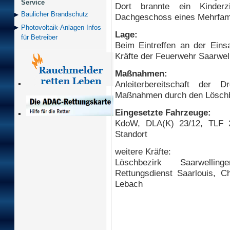
Service
Dort brannte ein Kinder
Baulicher Brand­schutz
Dachgeschoss eines Mehrfam
Photovoltaik-Anlagen Infos
Lage:
für Betreiber
Beim Eintreffen an der Einsa
Kräfte der Feuerwehr Saarwell
Maßnahmen:
Anleiterbereitschaft der D
Maßnahmen durch den Löschbez
Eingesetzte Fahrzeuge:
KdoW, DLA(K) 23/12, TLF 2
Standort
weitere Kräfte:
Löschbezirk Saarwellin
Rettungsdienst Saarlouis, Ch
Lebach