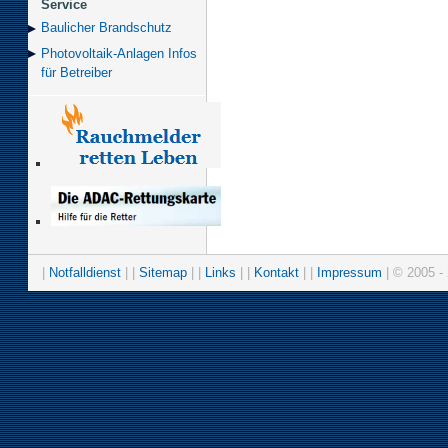
Service
Baulicher Brand­schutz
Photovoltaik-Anlagen Infos
für Betreiber
|
Notfalldienst
| |
Sitemap
| |
Links
| |
Kontakt
| |
Impressum
| © 2005 - 