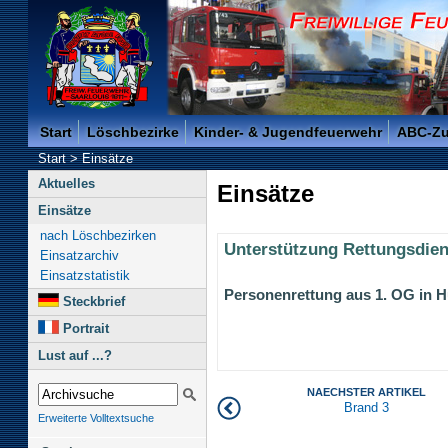
Freiwillige Feuerwehr der Kreisstadt Saarlouis -
Start
Löschbezirke
Kinder- & Jugendfeuerwehr
ABC-Z
Start
>
Einsätze
Aktuelles
Einsätze
Einsätze
nach Löschbezirken
Unterstützung Rettungsdien
Einsatzarchiv
Einsatzstatistik
Personenrettung aus 1. OG in H
Steckbrief
Portrait
Lust auf ...?
NAECHSTER ARTIKEL
Brand 3
Erweiterte Volltextsuche