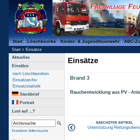
Freiwillige Feuerwehr der Kreisstadt Saarlouis -
Start
Löschbezirke
Kinder- & Jugendfeuerwehr
ABC-Z
Start
>
Einsätze
Aktuelles
Einsätze
Einsätze
nach Löschbezirken
Brand 3
Einsatzarchiv
Einsatzstatistik
Rauchentwicklung aus PV - Anl
Steckbrief
Portrait
Lust auf ...?
NAECHSTER ARTIKEL
Unterstützung Rettungsdiens
Erweiterte Volltextsuche