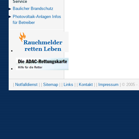
Service
Baulicher Brand­schutz
Photovoltaik-Anlagen Infos
für Betreiber
|
Notfalldienst
| |
Sitemap
| |
Links
| |
Kontakt
| |
Impressum
| © 2005 - 