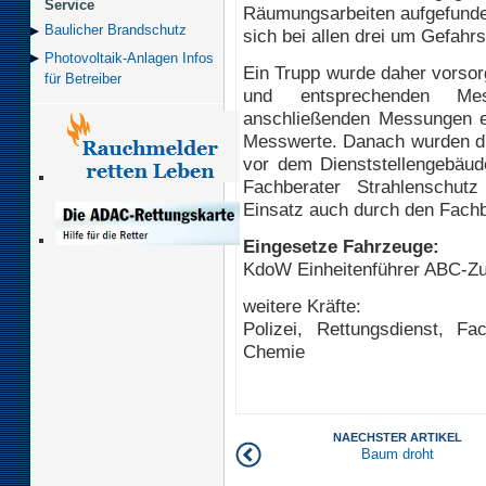
Service
Räumungsarbeiten aufgefunde
Baulicher Brand­schutz
sich bei allen drei um Gefahrst
Photovoltaik-Anlagen Infos
Ein Trupp wurde daher vorsor
für Betreiber
und entsprechenden Mes
anschließenden Messungen erg
Messwerte. Danach wurden di
vor dem Dienststellengebäud
Fachberater Strahlenschu
Einsatz auch durch den Fachb
Eingesetze Fahrzeuge:
KdoW Einheitenführer ABC-Z
weitere Kräfte:
Polizei, Rettungsdienst, Fa
Chemie
NAECHSTER ARTIKEL
Baum droht