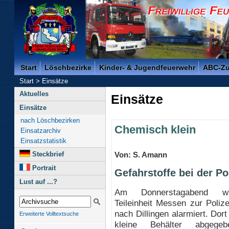
Freiwillige Feuerwehr der Kreisstadt Saarlouis -
Start
Löschbezirke
Kinder- & Jugendfeuerwehr
ABC-Z
Start
>
Einsätze
Aktuelles
Einsätze
Einsätze
nach Löschbezirken
Chemisch klein
Einsatzarchiv
Einsatzstatistik
Steckbrief
Von: S. Amann
Portrait
Gefahrstoffe bei der P
Lust auf ...?
Am Donnerstagabend w
Teileinheit Messen zur Polize
nach Dillingen alarmiert. Dort
Erweiterte Volltextsuche
kleine Behälter abgeg