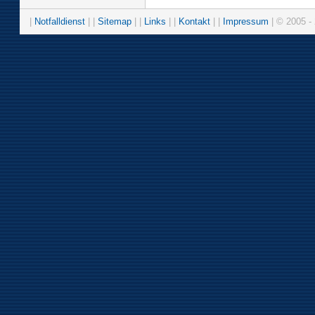
|
Notfalldienst
| |
Sitemap
| |
Links
| |
Kontakt
| |
Impressum
| © 2005 - 