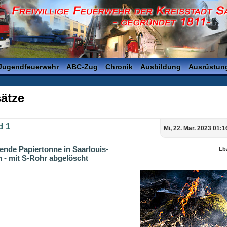
reisstadt Saarlouis - Gegründet 1811 -
 Jugendfeuerwehr
ABC-Zug
Chronik
Ausbildung
Ausrüstun
ätze
d 1
Mi, 22. Mär. 2023 01:1
ende Papiertonne in Saarlouis-
Lb
 - mit S-Rohr abgelöscht