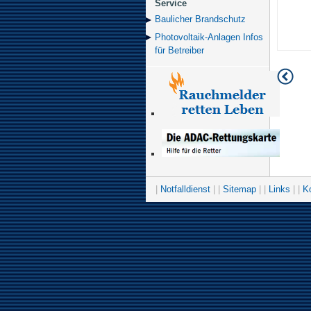
Service
Baulicher Brand­schutz
Photovoltaik-Anlagen Infos
für Betreiber
|
Notfalldienst
| |
Sitemap
| |
Links
| |
K