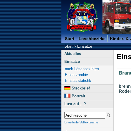
Freiwillige Feuerwehr der K
Start
Löschbezirke
Kinder- &
Start
>
Einsätze
Aktuelles
Eins
Einsätze
nach Löschbezirken
Bran
Einsatzarchiv
Einsatzstatistik
brenn
Steckbrief
Roden
Portrait
Lust auf ...?
Erweiterte Volltextsuche