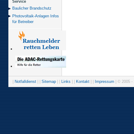
Service
Baulicher Brand­schutz
Photovoltaik-Anlagen Infos
für Betreiber
|
Notfalldienst
| |
Sitemap
| |
Links
| |
Kontakt
| |
Impressum
| © 2005 - 