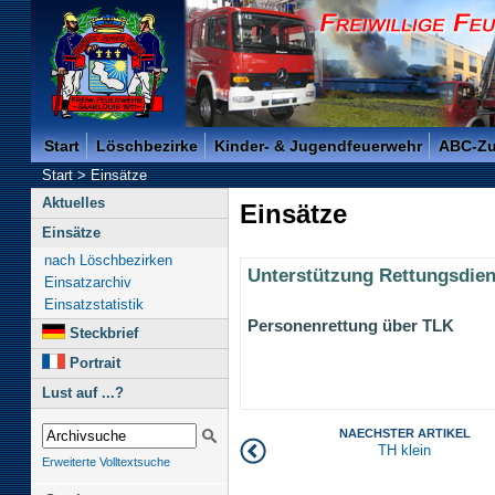
Freiwillige Feuerwehr der Kreisstadt Saarlouis -
Start
Löschbezirke
Kinder- & Jugendfeuerwehr
ABC-Z
Start
>
Einsätze
Aktuelles
Einsätze
Einsätze
nach Löschbezirken
Unterstützung Rettungsdien
Einsatzarchiv
Einsatzstatistik
Personenrettung über TLK
Steckbrief
Portrait
Lust auf ...?
NAECHSTER ARTIKEL
TH klein
Erweiterte Volltextsuche