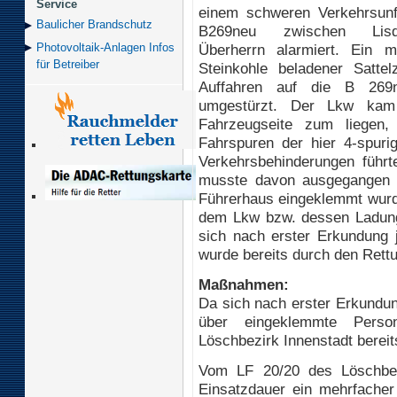
Service
einem schweren Verkehrsunfa
Baulicher Brand­schutz
B269neu zwischen Lis
Überherrn alarmiert. Ein m
Photovoltaik-Anlagen Infos
für Betreiber
Steinkohle beladener Satt
Auffahren auf die B 269n
umgestürzt. Der Lkw kam
Fahrzeugseite zum liegen,
Fahrspuren der hier 4-spur
Verkehrsbehinderungen führt
musste davon ausgegangen 
Führerhaus eingeklemmt wurde
dem Lkw bzw. dessen Ladung
sich nach erster Erkundung j
wurde bereits durch den Rettu
Maßnahmen:
Da sich nach erster Erkundu
über eingeklemmte Person
Löschbezirk Innenstadt bereit
Vom LF 20/20 des Löschbez
Einsatzdauer ein mehrfacher 