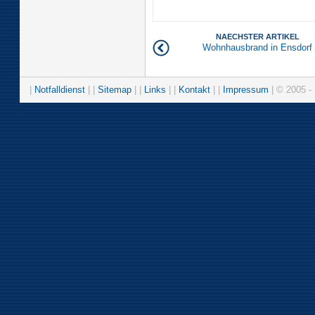
NAECHSTER ARTIKEL
Wohnhausbrand in Ensdorf
|
Notfalldienst
| |
Sitemap
| |
Links
| |
Kontakt
| |
Impressum
| © 2005 - 