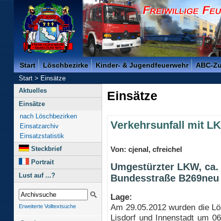
Freiwillige Feuerwehr der Kreisstadt Saarlouis -
Start
Löschbezirke
Kinder- & Jugendfeuerwehr
ABC-Z
Start
>
Einsätze
Aktuelles
Einsätze
Einsätze
nach Löschbezirken
Verkehrsunfall mit L
Einsatzarchiv
Einsatzstatistik
Steckbrief
Von: cjenal, cfreichel
Portrait
Umgestürzter LKW, ca. 
Lust auf ...?
Bundesstraße B269neu
Lage:
Am 29.05.2012 wurden die Lö
Erweiterte Volltextsuche
Lisdorf und Innenstadt um 0