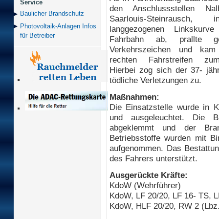
Service
den Anschlussstellen Na
Baulicher Brand­schutz
Saarlouis-Steinrausch,
Photovoltaik-Anlagen Infos
langgezogenen Linkskurv
für Betreiber
Fahrbahn ab, prallte g
Verkehrszeichen und ka
rechten Fahrstreifen zu
Hierbei zog sich der 37- jäh
tödliche Verletzungen zu.
Maßnahmen:
Die Einsatzstelle wurde in K
und ausgeleuchtet. Die Ba
abgeklemmt und der Brands
Betriebsstoffe wurden mit Bi
aufgenommen. Das Bestattun
des Fahrers unterstützt.
Ausgerückte Kräfte:
KdoW (Wehrführer)
KdoW, LF 20/20, LF 16- TS, L
KdoW, HLF 20/20, RW 2 (Lbz.