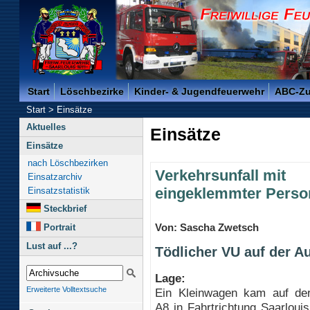
Freiwillige Feuerwehr der Kreisstadt Saarlouis -
Start
Löschbezirke
Kinder- & Jugendfeuerwehr
ABC-Z
Start
>
Einsätze
Aktuelles
Einsätze
Einsätze
nach Löschbezirken
Verkehrsunfall mit
Einsatzarchiv
eingeklemmter Perso
Einsatzstatistik
Steckbrief
Von: Sascha Zwetsch
Portrait
Lust auf ...?
Tödlicher VU auf der A
Lage:
Erweiterte Volltextsuche
Ein Kleinwagen kam auf de
A8 in Fahrtrichtung Saarloui