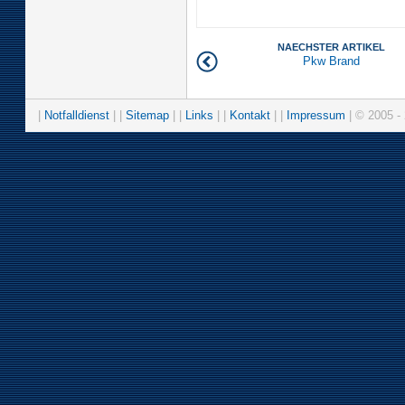
NAECHSTER ARTIKEL
Pkw Brand
|
Notfalldienst
| |
Sitemap
| |
Links
| |
Kontakt
| |
Impressum
| © 2005 - 