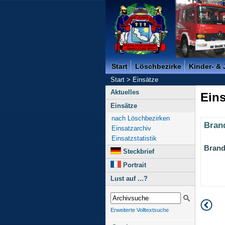
Freiwillige Feuerwehr der K
Start
Löschbezirke
Kinder- &
Start
>
Einsätze
Aktuelles
Eins
Einsätze
nach Löschbezirken
Brand
Einsatzarchiv
Einsatzstatistik
Brand
Steckbrief
Portrait
Lust auf ...?
Erweiterte Volltextsuche