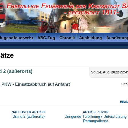
reisstadt Saarlouis - Gegründet 1811 -
 Jugendfeuerwehr
ABC-Zug
Chronik
Ausbildung
Ausrüstun
ätze
 2 (außerorts)
So, 14. Aug. 2022 22:4
 PKW - Einsatzabbruch auf Anfahrt
Lbz
EINS
NAECHSTER ARTIKEL
ARTIKEL ZUVOR
Brand 2 (außerorts)
Dringende Türöffnung / Unterstützung
Rettungsdienst