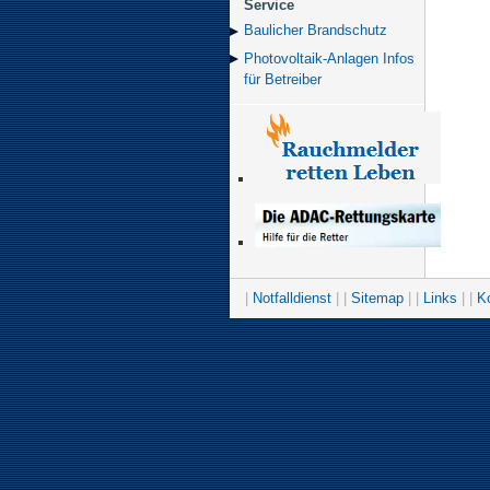
Service
Baulicher Brand­schutz
Photovoltaik-Anlagen Infos
für Betreiber
|
Notfalldienst
| |
Sitemap
| |
Links
| |
K