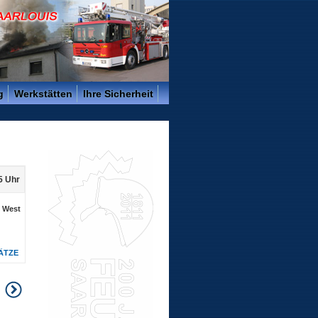
g
Werkstätten
Ihre Sicherheit
5 Uhr
. West
ÄTZE