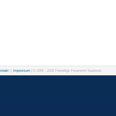
ontakt
| |
Impressum
| © 2005 - 2026 Freiwillige Feuerwehr Saarlouis