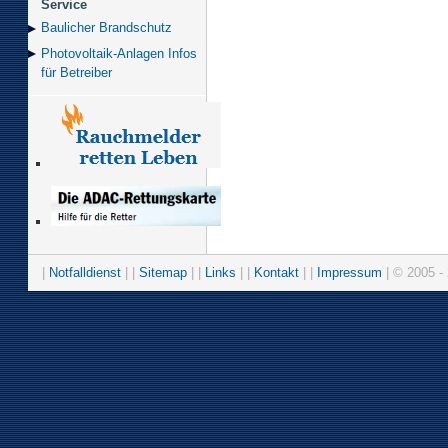
Service
Baulicher Brand­schutz
Photovoltaik-Anlagen Infos
für Betreiber
|
Notfalldienst
| |
Sitemap
| |
Links
| |
Kontakt
| |
Impressum
| © 2005 - 