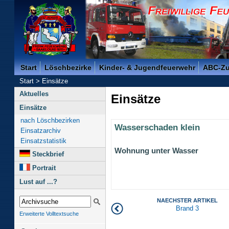
Freiwillige Feuerwehr der Kreisstadt Saarlouis -
Start
Löschbezirke
Kinder- & Jugendfeuerwehr
ABC-Z
Start
>
Einsätze
Aktuelles
Einsätze
Einsätze
nach Löschbezirken
Wasserschaden klein
Einsatzarchiv
Einsatzstatistik
Wohnung unter Wasser
Steckbrief
Portrait
Lust auf ...?
NAECHSTER ARTIKEL
Brand 3
Erweiterte Volltextsuche