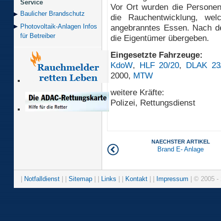
Service
Vor Ort wurden die Personen
Baulicher Brand­schutz
die Rauchentwicklung, wel
angebranntes Essen. Nach der
Photovoltaik-Anlagen Infos
für Betreiber
die Eigentümer übergeben.
Eingesetzte Fahrzeuge:
KdoW
,
HLF 20/20
,
DLAK 23
2000,
MTW
weitere Kräfte:
Polizei, Rettungsdienst
NAECHSTER ARTIKEL
Brand E- Anlage
|
Notfalldienst
| |
Sitemap
| |
Links
| |
Kontakt
| |
Impressum
| © 2005 - 