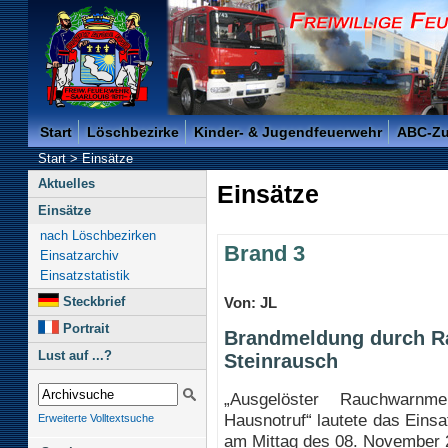
Freiwillige Feuerwehr der Kreisstadt Saarlouis -
Start
Löschbezirke
Kinder- & Jugendfeuerwehr
ABC-Z
Start
>
Einsätze
Aktuelles
Einsätze
Einsätze
nach Löschbezirken
Brand 3
Einsatzarchiv
Einsatzstatistik
Steckbrief
Von: JL
Portrait
Brandmeldung durch Ra
Lust auf ...?
Steinrausch
„Ausgelöster Rauchwarnme
Hausnotruf“ lautete das Einsa
Erweiterte Volltextsuche
am Mittag des 08. November 