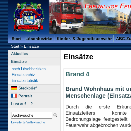
Freiwillige Feuerwehr der Kreisstadt Saarlouis -
Start
Löschbezirke
Kinder- & Jugendfeuerwehr
ABC-Z
Start
>
Einsätze
Aktuelles
Einsätze
Einsätze
nach Löschbezirken
Brand 4
Einsatzarchiv
Einsatzstatistik
Brand Wohnhaus mit un
Steckbrief
Menschenlage (Einsatz
Portrait
Lust auf ...?
Durch die erste Erkun
Einsatzleiters konn
Bedrohungslage festgestellt
Erweiterte Volltextsuche
Feuerwehr abgebrochen wurd