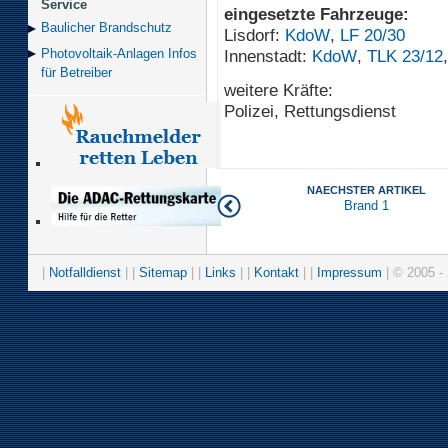
Service
eingesetzte Fahrzeuge:
Baulicher Brand­schutz
Lisdorf:
KdoW
,
LF 20/30
Innenstadt:
KdoW
,
TLK 23/12
Photovoltaik-Anlagen Infos
für Betreiber
weitere Kräfte:
Polizei, Rettungsdienst
NAECHSTER ARTIKEL
Brand 1
|
Notfalldienst
| |
Sitemap
| |
Links
| |
Kontakt
| |
Impressum
| © 2005 - 