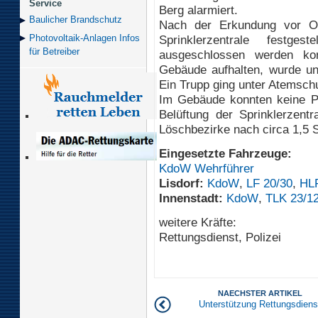
Service
Berg alarmiert.
Baulicher Brand­schutz
Nach der Erkundung vor Or
Sprinklerzentrale festge
Photovoltaik-Anlagen Infos
für Betreiber
ausgeschlossen werden ko
Gebäude aufhalten, wurde unv
Ein Trupp ging unter Atemsch
Im Gebäude konnten keine P
Belüftung der Sprinklerzentr
Löschbezirke nach circa 1,5 
Eingesetzte Fahrzeuge:
KdoW Wehrführer
Lisdorf:
KdoW
,
LF 20/30
,
HL
Innenstadt:
KdoW
,
TLK 23/1
weitere Kräfte:
Rettungsdienst, Polizei
NAECHSTER ARTIKEL
Unterstützung Rettungsdiens