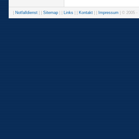
|
Notfalldienst
| |
Sitemap
| |
Links
| |
Kontakt
| |
Impressum
| © 2005 - 