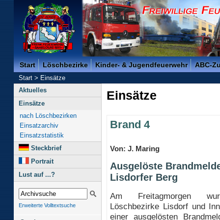
Freiwillige Feuerwehr der Kreisstadt Saarlouis -
Start
Löschbezirke
Kinder- & Jugendfeuerwehr
ABC-Z
Start
>
Einsätze
Aktuelles
Einsätze
Einsätze
nach Löschbezirken
Brand 4
Einsatzarchiv
Einsatzstatistik
Steckbrief
Von: J. Maring
Portrait
Ausgelöste Brandmelde
Lust auf ...?
Lisdorfer Berg
Am Freitagmorgen wu
Löschbezirke Lisdorf und In
Erweiterte Volltextsuche
einer ausgelösten Brandmeld