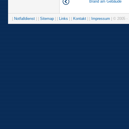
Brand am Gebäude
|
Notfalldienst
| |
Sitemap
| |
Links
| |
Kontakt
| |
Impressum
| © 2005 - 