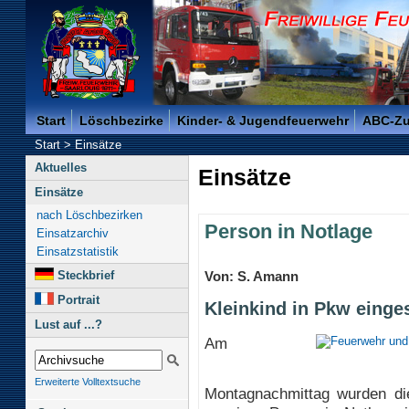
Freiwillige Feuerwehr der Kreisstadt Saarlouis -
Start
Löschbezirke
Kinder- & Jugendfeuerwehr
ABC-Z
Start
>
Einsätze
Aktuelles
Einsätze
Einsätze
nach Löschbezirken
Person in Notlage
Einsatzarchiv
Einsatzstatistik
Steckbrief
Von: S. Amann
Portrait
Kleinkind in Pkw einge
Lust auf ...?
Am
Erweiterte Volltextsuche
Montagnachmittag wurden die