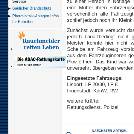
zu einer Person in Notlage i
Service
eine Mutter ihren Fahrzeug
Baulicher Brand­schutz
versehentlich alle Fahrzeu
Photovoltaik-Anlagen Infos
schlief jedoch noch ihr Kleink
für Betreiber
Zunächst wurde versucht das
jedoch bauartbedingt nicht 
Meister konnte hier nicht w
Scheibe am Fahrzeug vorsic
aus dem Fahrzeuginneren gebo
Pkw öffnen. Das Kind war wo
unversehrt übergeben werden
Eingesetzte Fahrzeuge:
Lisdorf: LF 20/30, LF 8
Innenstadt: KdoW, RW
weitere Kräfte:
Rettungsdienst, Polizei
NAECHSTER ARTIKEL