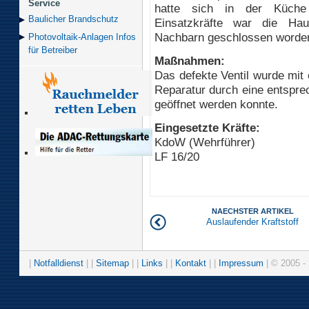
Service
hatte sich in der Küche 
Baulicher Brand­schutz
Einsatzkräfte war die Hau
Nachbarn geschlossen worde
Photovoltaik-Anlagen Infos
für Betreiber
Maßnahmen:
Das defekte Ventil wurde mit
Reparatur durch eine entspre
geöffnet werden konnte.
Eingesetzte Kräfte:
KdoW (Wehrführer)
LF 16/20
NAECHSTER ARTIKEL
Auslaufender Kraftstoff
|
Notfalldienst
| |
Sitemap
| |
Links
| |
Kontakt
| |
Impressum
| © 2005 - 