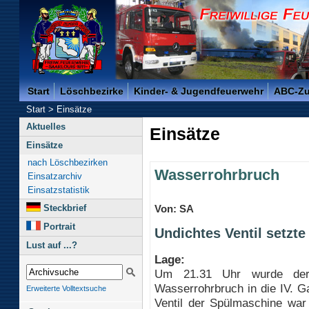
Freiwillige Feuerwehr der Kreisstadt Saarlouis -
Start
Löschbezirke
Kinder- & Jugendfeuerwehr
ABC-Z
Start
>
Einsätze
Aktuelles
Einsätze
Einsätze
nach Löschbezirken
Wasserrohrbruch
Einsatzarchiv
Einsatzstatistik
Steckbrief
Von: SA
Portrait
Undichtes Ventil setzt
Lust auf ...?
Lage:
Um 21.31 Uhr wurde der 
Wasserrohrbruch in die IV. Ga
Erweiterte Volltextsuche
Ventil der Spülmaschine war 