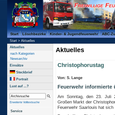
Freiwillige Feuerwehr der Kreisstadt Saarlouis -
Start
Löschbezirke
Kinder- & Jugendfeuerwehr
ABC-Z
Start
>
Aktuelles
Aktuelles
Aktuelles
nach Kategorien
Newsarchiv
Christophorustag
Einsätze
Steckbrief
Von: S. Lange
Portrait
Feuerwehr informierte 
Lust auf ...?
Am Sonntag, den 23. Juli 
Großen Markt der Christophor
Erweiterte Volltextsuche
Feuerwehr Saarlouis hat sich d
Service