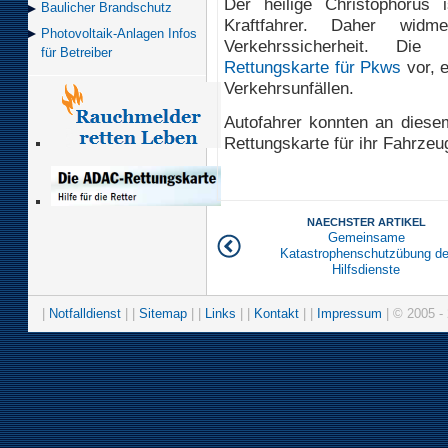
Der heilige Christophorus
Baulicher Brand­schutz
Kraftfahrer. Daher wi
Photovoltaik-Anlagen Infos
Verkehrssicherheit. Die
für Betreiber
Rettungskarte für Pkws
vor, e
Verkehrsunfällen.
Autofahrer konnten an diese
Rettungskarte für ihr Fahrzeu
NAECHSTER ARTIKEL
Gemeinsame
Katastrophenschutzübung de
Hilfsdienste
|
Notfalldienst
| |
Sitemap
| |
Links
| |
Kontakt
| |
Impressum
| © 2005 - 