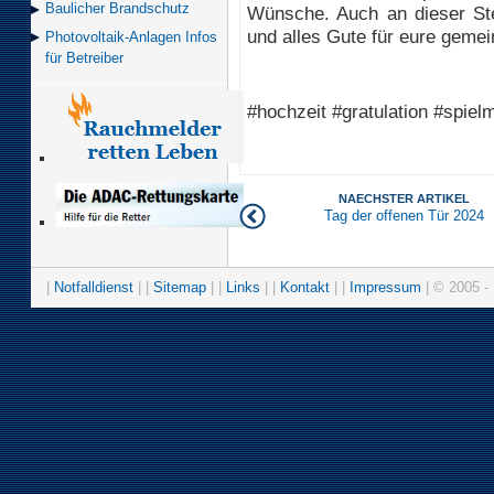
Baulicher Brand­schutz
Wünsche. Auch an dieser St
und alles Gute für eure geme
Photovoltaik-Anlagen Infos
für Betreiber
#hochzeit #gratulation #spie
NAECHSTER ARTIKEL
Tag der offenen Tür 2024
|
Notfalldienst
| |
Sitemap
| |
Links
| |
Kontakt
| |
Impressum
| © 2005 - 