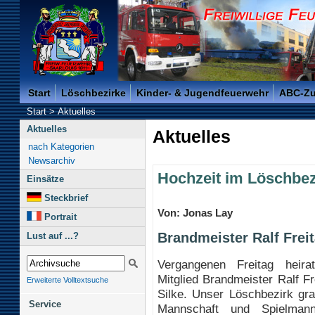
Freiwillige Feuerwehr der Kreisstadt Saarlouis -
Start
Löschbezirke
Kinder- & Jugendfeuerwehr
ABC-Z
Start
>
Aktuelles
Aktuelles
Aktuelles
nach Kategorien
Newsarchiv
Hochzeit im Löschbez
Einsätze
Steckbrief
Von: Jonas Lay
Portrait
Brandmeister Ralf Freit
Lust auf ...?
Vergangenen Freitag heira
Mitglied Brandmeister Ralf Fr
Erweiterte Volltextsuche
Silke. Unser Löschbezirk grat
Service
Mannschaft und Spielman