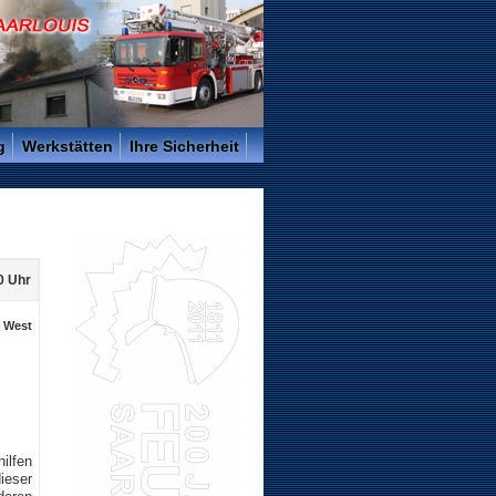
g
Werkstätten
Ihre Sicherheit
0 Uhr
, West
ilfen
ieser