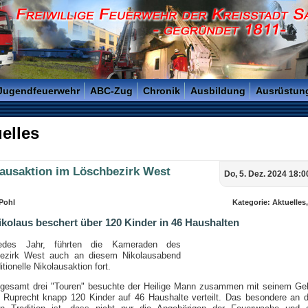
reisstadt Saarlouis - Gegründet 1811 -
 Jugendfeuerwehr
ABC-Zug
Chronik
Ausbildung
Ausrüstun
elles
lausaktion im Löschbezirk West
Do, 5. Dez. 2024 18:0
 Pohl
Kategorie: Aktuelles
ikolaus beschert über 120 Kinder in 46 Haushalten
edes Jahr, führten die Kameraden des
ezirk West auch an diesem Nikolausabend
ditionelle Nikolausaktion fort.
sgesamt drei "Touren" besuchte der Heilige Mann zusammen mit seinem Geh
 Ruprecht knapp 120 Kinder auf 46 Haushalte verteilt. Das besondere an d