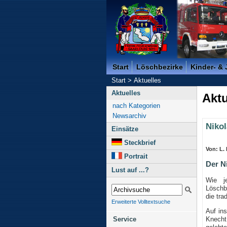
Freiwillige Feuerwehr der K
Start
Löschbezirke
Kinder- &
Start
>
Aktuelles
Aktuelles
Aktu
nach Kategorien
Newsarchiv
Niko
Einsätze
Steckbrief
Von: L.
Portrait
Der N
Lust auf ...?
Wie j
Löschb
die tra
Erweiterte Volltextsuche
Auf in
Knecht
Service