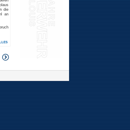
deren
olaus
n die
hl an
pruch
LLES