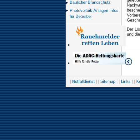
gelebt
Baulicher Brand­schutz
Nachwu
besche
Photovoltaik-Anlagen Infos
Vorber
für Betreiber
Gesche
Der Lö
und di
|
Notfalldienst
| |
Sitemap
| |
Links
| |
K