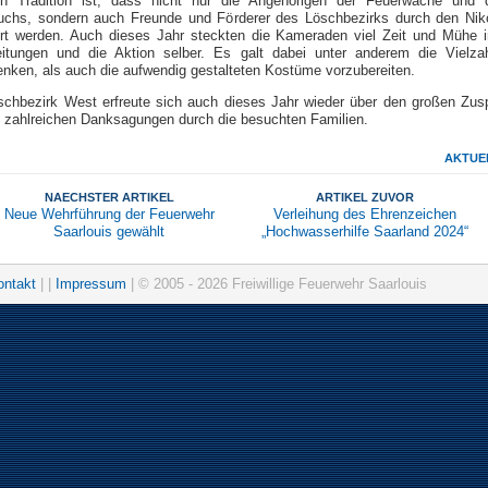
en Tradition ist, dass nicht nur die Angehörigen der Feuerwache und 
chs, sondern auch Freunde und Förderer des Löschbezirks durch den Nik
rt werden. Auch dieses Jahr steckten die Kameraden viel Zeit und Mühe i
eitungen und die Aktion selber. Es galt dabei unter anderem die Vielza
nken, als auch die aufwendig gestalteten Kostüme vorzubereiten.
schbezirk West erfreute sich auch dieses Jahr wieder über den großen Zus
e zahlreichen Danksagungen durch die besuchten Familien.
AKTUE
NAECHSTER ARTIKEL
ARTIKEL ZUVOR
Neue Wehrführung der Feuerwehr
Verleihung des Ehrenzeichen
Saarlouis gewählt
„Hochwasserhilfe Saarland 2024“
ontakt
| |
Impressum
| © 2005 - 2026 Freiwillige Feuerwehr Saarlouis