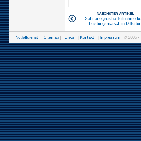
NAECHSTER ARTIKEL
Sehr erfolgreiche Teilnahme b
Leistungsmarsch in Differte
|
Notfalldienst
| |
Sitemap
| |
Links
| |
Kontakt
| |
Impressum
| © 2005 - 