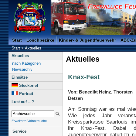
Freiwillige Feuerwehr der Kreisstadt Saarlouis -
Start
Löschbezirke
Kinder- & Jugendfeuerwehr
ABC-Z
Start
>
Aktuelles
Aktuelles
Aktuelles
nach Kategorien
Newsarchiv
Knax-Fest
Einsätze
Steckbrief
Von: Benedikt Heinz, Thorsten
Portrait
Detzen
Lust auf ...?
Am Sonntag war es mal wied
Wie jedes Jahr veransta
Kreissparkasse Saarlouis im
Erweiterte Volltextsuche
ihr Knax-Fest. Dabei d
Service
Jugendfeuerwehr natürlich ni